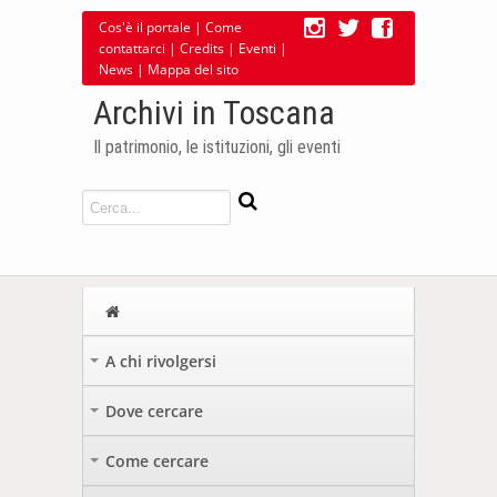
Cos'è il portale
|
Come
contattarci
|
Credits
|
Eventi
|
News
|
Mappa del sito
Archivi in Toscana
Il patrimonio, le istituzioni, gli eventi
A chi rivolgersi
+
Dove cercare
+
Come cercare
+