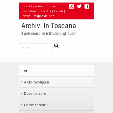
Cos'è il portale
|
Come
contattarci
|
Credits
|
Eventi
|
News
|
Mappa del sito
Archivi in Toscana
Il patrimonio, le istituzioni, gli eventi
A chi rivolgersi
+
Dove cercare
+
Come cercare
+