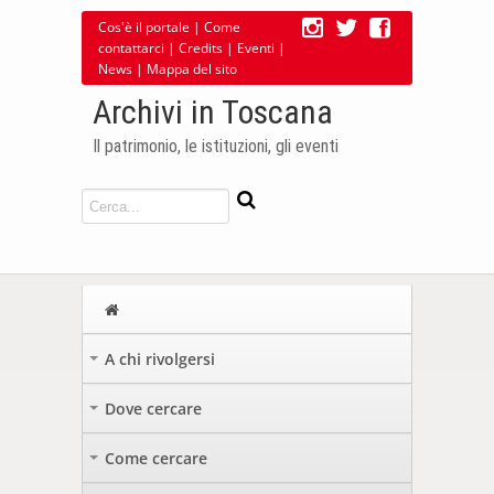
Cos'è il portale
|
Come
contattarci
|
Credits
|
Eventi
|
News
|
Mappa del sito
Archivi in Toscana
Il patrimonio, le istituzioni, gli eventi
A chi rivolgersi
+
Dove cercare
+
Come cercare
+