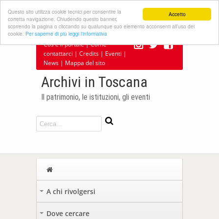
Questo sito utilizza cookie tecnici per consentire la
Accetto
corretta navigazione. Chiudendo questo banner,
scorrendo la pagina o cliccando su qualunque suo elemento acconsenti all’uso dei
cookie.
Per saperne di più leggi l'informativa
Cos'è il portale
|
Come
contattarci
|
Credits
|
Eventi
|
News
|
Mappa del sito
Archivi in Toscana
Il patrimonio, le istituzioni, gli eventi
A chi rivolgersi
+
Dove cercare
+