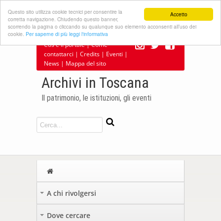
Questo sito utilizza cookie tecnici per consentire la
Accetto
corretta navigazione. Chiudendo questo banner,
scorrendo la pagina o cliccando su qualunque suo elemento acconsenti all’uso dei
cookie.
Per saperne di più leggi l'informativa
Cos'è il portale
|
Come
contattarci
|
Credits
|
Eventi
|
News
|
Mappa del sito
Archivi in Toscana
Il patrimonio, le istituzioni, gli eventi
A chi rivolgersi
+
Dove cercare
+