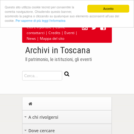
Questo sito utilizza cookie tecnici per consentire la
Accetto
corretta navigazione. Chiudendo questo banner,
scorrendo la pagina o cliccando su qualunque suo elemento acconsenti all’uso dei
cookie.
Per saperne di più leggi l'informativa
Cos'è il portale
|
Come
contattarci
|
Credits
|
Eventi
|
News
|
Mappa del sito
Archivi in Toscana
Il patrimonio, le istituzioni, gli eventi
A chi rivolgersi
+
Dove cercare
+