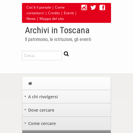
Cos'è il portale
|
Come
contattarci
|
Credits
|
Eventi
|
News
|
Mappa del sito
Archivi in Toscana
Il patrimonio, le istituzioni, gli eventi
A chi rivolgersi
+
Dove cercare
+
Come cercare
+