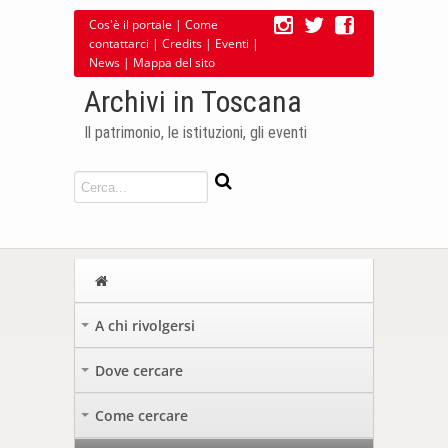
Cos'è il portale
|
Come
contattarci
|
Credits
|
Eventi
|
News
|
Mappa del sito
Archivi in Toscana
Il patrimonio, le istituzioni, gli eventi
A chi rivolgersi
+
Dove cercare
+
Come cercare
+