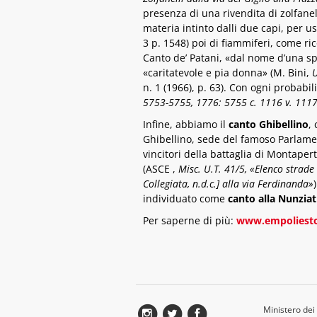
presenza di una rivendita di zolfanel
materia intinto dalli due capi, per us
3 p. 1548) poi di fiammiferi, come ri
Canto de’ Patani, «dal nome d’una sp
«caritatevole e pia donna» (M. Bini,
U
n. 1 (1966), p. 63). Con ogni probabili
5753-5755, 1776: 5755 c. 1116 v. 1117
Infine, abbiamo il
canto Ghibellino
,
Ghibellino, sede del famoso Parlament
vincitori della battaglia di Montaper
(ASCE ,
Misc. U.T. 41/5, «Elenco strad
Collegiata, n.d.c.] alla via Ferdinanda»
individuato come
canto alla Nunziat
Per saperne di più:
www.empoliesto
Ministero dei 