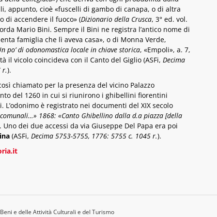
li, appunto, cioè «fuscelli di gambo di canapa, o di altra
o di accendere il fuoco» (
Dizionario della Crusca
, 3° ed. vol.
corda Mario Bini. Sempre il Bini ne registra l’antico nome di
enta famiglia che lì aveva casa», o di Monna Verde,
n po’ di odonomastica locale in chiave storica
, «Empoli», a. 7,
tà il vicolo coincideva con il Canto del Giglio (ASFi,
Decima
 r.
).
 così chiamato per la presenza del vicino Palazzo
o del 1260 in cui si riunirono i ghibellini fiorentini
ti. L’odonimo è registrato nei documenti del XIX secolo
e comunali…» 1868: «Canto Ghibellino dalla d.a piazza [della
). Uno dei due accessi da via Giuseppe Del Papa era poi
ina
(ASFi,
Decima 5753-5755, 1776: 5755 c. 1045 r.
).
ria.it
Beni e delle Attività Culturali e del Turismo