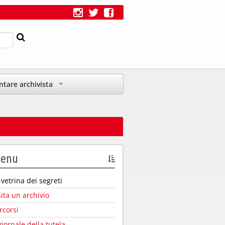
ntare archivista
+
enu
 vetrina dei segreti
sita un archivio
rcorsi
 giornale della tutela