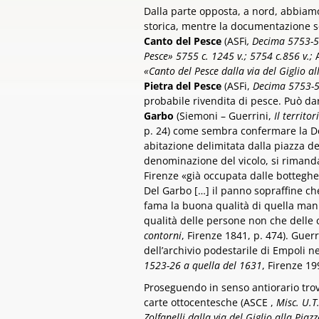
Dalla parte opposta, a nord, abbiam
storica, mentre la documentazione se
Canto del Pesce
(ASFi
, Decima 5753-5
Pesce» 5755 c. 1245 v.; 5754 c.856 v.;
«Canto del Pesce dalla via del Giglio all
Pietra del Pesce
(ASFi,
Decima 5753-57
probabile rivendita di pesce. Può dar
Garbo
(Siemoni – Guerrini,
Il territo
p. 24) come sembra confermare la Dec
abitazione delimitata dalla piazza del
denominazione del vicolo, si rimand
Firenze «già occupata dalle botteghe 
Del Garbo […] il panno sopraffine che
fama la buona qualità di quella mani
qualità delle persone non che delle c
contorni
, Firenze 1841, p. 474). Gue
dell’archivio podestarile di Empoli ne
1523-26 a quella del 1631
, Firenze 19
Proseguendo in senso antiorario tro
carte ottocentesche (ASCE ,
Misc. U.T
Zolfanelli dalla via del Giglio alla Piaz