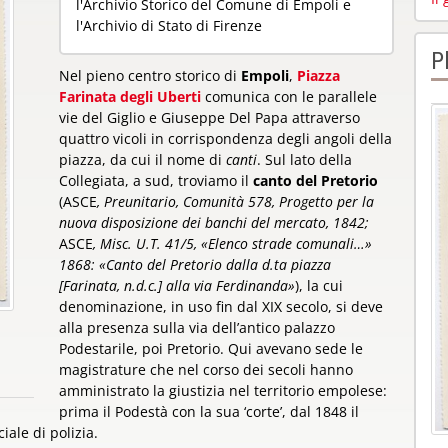
l'Archivio Storico del Comune di Empoli e
l'Archivio di Stato di Firenze
P
Nel pieno centro storico di
Empoli
,
Piazza
Farinata degli Uberti
comunica con le parallele
vie del Giglio e Giuseppe Del Papa attraverso
quattro vicoli in corrispondenza degli angoli della
piazza, da cui il nome di
canti
. Sul lato della
Collegiata, a sud, troviamo il
canto del Pretorio
(ASCE
, Preunitario, Comunità 578, Progetto per la
nuova disposizione dei banchi del mercato, 1842;
ASCE
, Misc. U.T. 41/5, «Elenco strade comunali…»
1868: «Canto del Pretorio dalla d.ta piazza
[Farinata, n.d.c.] alla via Ferdinanda»
), la cui
denominazione, in uso fin dal XIX secolo, si deve
alla presenza sulla via dell’antico palazzo
Podestarile, poi Pretorio. Qui avevano sede le
magistrature che nel corso dei secoli hanno
amministrato la giustizia nel territorio empolese:
prima il Podestà con la sua ‘corte’, dal 1848 il
iale di polizia.