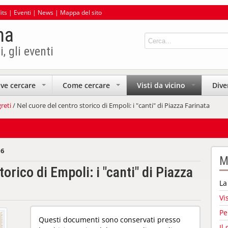
its
|
Eventi
|
News
|
Mappa del sito
na
i, gli eventi
ve cercare
Come cercare
Visti da vicino
Dive
+
+
+
reti
/ Nel cuore del centro storico di Empoli: i "canti" di Piazza Farinata
16
M
orico di Empoli: i "canti" di Piazza
La
Vi
Pe
Questi documenti sono conservati presso
Il