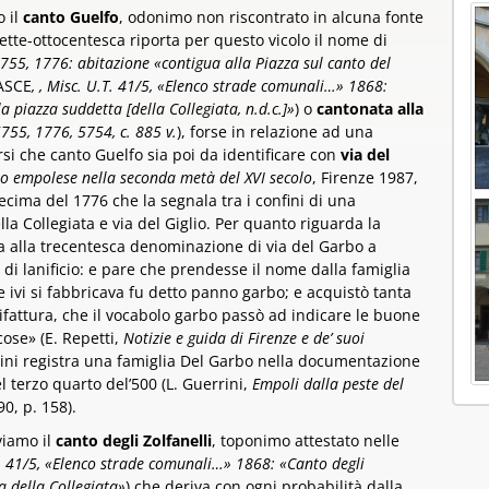
o il
canto Guelfo
, odonimo non riscontrato in alcuna fonte
tte-ottocentesca riporta per questo vicolo il nome di
755, 1776: abitazione «contigua alla Piazza sul canto del
ASCE
, , Misc. U.T. 41/5, «Elenco strade comunali…» 1868:
a piazza suddetta [della Collegiata, n.d.c.]»
) o
cantonata alla
55, 1776, 5754, c. 885 v.
), forse in relazione ad una
si che canto Guelfo sia poi da identificare con
via del
rio empolese nella seconda metà del XVI secolo
, Firenze 1987,
ima del 1776 che la segnala tra i confini di una
la Collegiata e via del Giglio. Per quanto riguarda la
a alla trecentesca denominazione di via del Garbo a
di lanificio: e pare che prendesse il nome dalla famiglia
 ivi si fabbricava fu detto panno garbo; e acquistò tanta
fattura, che il vocabolo garbo passò ad indicare le buone
ose» (E. Repetti,
Notizie e guida di Firenze e de’ suoi
rrini registra una famiglia Del Garbo nella documentazione
l terzo quarto del’500 (L. Guerrini,
Empoli dalla peste del
90, p. 158).
viamo il
canto degli Zolfanelli
, toponimo attestato nelle
. 41/5, «Elenco strade comunali…» 1868: «Canto degli
za della Collegiata»
) che deriva con ogni probabilità dalla