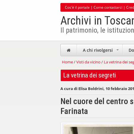
Cos'è il portale
|
Come contattarci
|
Cred
Archivi in Tosca
Il patrimonio, le istituzion
A chi rivolgersi
Do
+
Home
/
Visti da vicino
/
La vetrina dei seg
La vetrina dei segreti
A cura di Elisa Boldrini, 10 febbraio 20
Nel cuore del centro st
Farinata