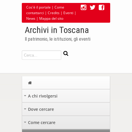
Cos'è il portale
|
Come
contattarci
|
Credits
|
Eventi
|
News
|
Mappa del sito
Archivi in Toscana
Il patrimonio, le istituzioni, gli eventi
A chi rivolgersi
+
Dove cercare
+
Come cercare
+